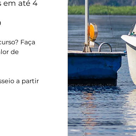
s em até 4
0
curso? Faça
lor de
seio a partir