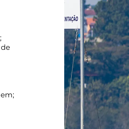
;
 de
gem;
​