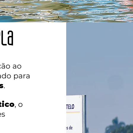
ela
ção ao
ado para
s
.
tico
, o
es